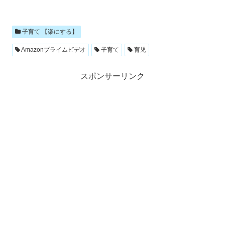
子育て 【楽にする】
Amazonプライムビデオ
子育て
育児
スポンサーリンク