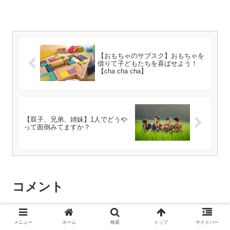
【おもちゃのサブスク】おもちゃを
借りて子どもたちを喜ばせよう！
【cha cha cha】
【双子、兄弟、姉妹】1人でどうや
って面倒みてますか？
コメント
コメントを書き込む
メニュー
ホーム
検索
トップ
サイドバー