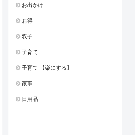
お出かけ
お得
双子
子育て
子育て 【楽にする】
家事
日用品