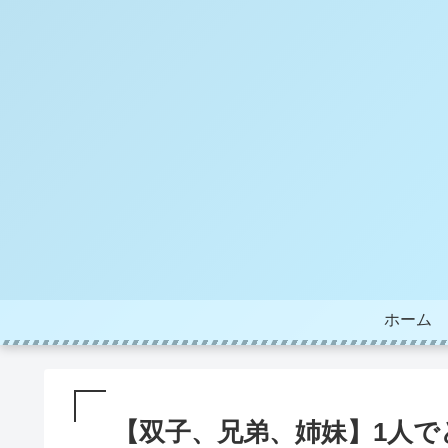
ホーム
【双子、兄弟、姉妹】1人