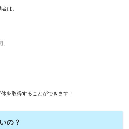
働者は、
間、
育休を取得することができます！
いの？