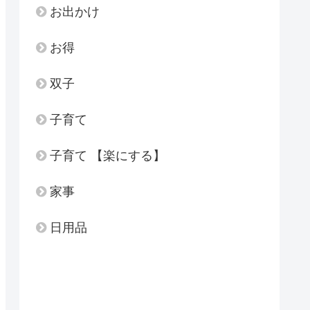
お出かけ
お得
双子
子育て
子育て 【楽にする】
家事
日用品